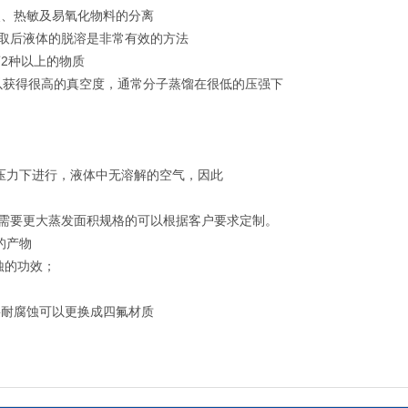
点、热敏及易氧化物料的分离
萃取后液体的脱溶是非常有效的方法
离2种以上的物质
可以获得很高的真空度，通常分子蒸馏在很低的压强下
压力下进行，液体中无溶解的空气，因此
果需要更大蒸发面积规格的可以根据客户要求定制。
的产物
蚀的功效；
要耐腐蚀可以更换成四氟材质