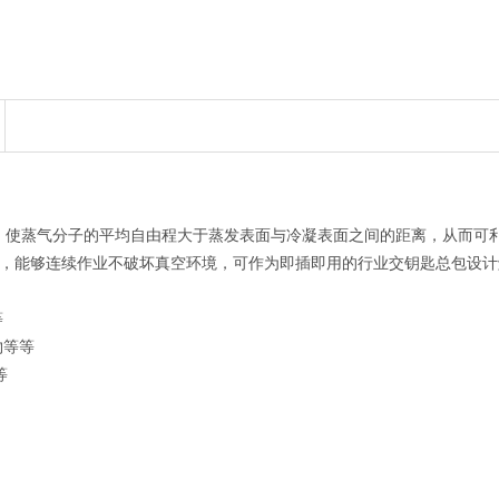
，使蒸气分子的平均自由程大于蒸发表面与冷凝表面之间的距离，从而可利
低，能够连续作业不破坏真空环境，可作为即插即用的行业交钥匙总包设计
等
物等等
等