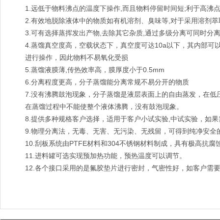
1.远低于物料沸点的温度下操作,而且物料停留时间短;利于高沸
2.有效地脱除液体中的物质如有机溶剂、臭味等,对于采用溶剂
3.可有选择蒸挥发出产物,去除其它杂质,通过多级分离可同时分
4.蒸馏真空度高，空载状态下，真空度可达10a以下，其内部
进行操作，因此物料不易氧化受损
5.蒸馏液膜薄,传热效率高，膜厚度小于0.5mm
6.分离程度更高，分子蒸馏能分离常规不易分开的物质
7.没有沸腾鼓泡现象，分子蒸馏是液层表面上的自由蒸发，在低
在蒸馏过程中不能使整个液体沸腾，没有鼓泡现象。
8.提供多种规格客户选择，适用于客户小试实验,中试实验，如
9.物理分离法，无毒、无害、无污染、无残留，可得到纯净安全
10.刮板系统由PTFE材料和304不锈钢材料制成，具有极高抗腐
11.进料罐可选实现预加热功能，预热温度可以调节。
12.各个接口采用的是氟胶垫片进行密封，气密性好，如客户需